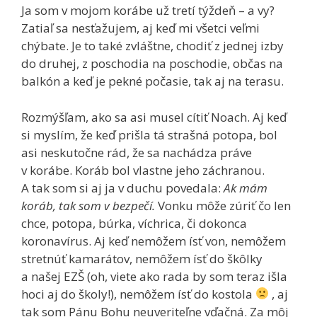
Ja som v mojom korábe už tretí týždeň – a vy?
Zatiaľ sa nesťažujem, aj keď mi všetci veľmi
chýbate. Je to také zvláštne, chodiť z jednej izby
do druhej, z poschodia na poschodie, občas na
balkón a keď je pekné počasie, tak aj na terasu.
Rozmýšľam, ako sa asi musel cítiť Noach. Aj keď
si myslím, že keď prišla tá strašná potopa, bol
asi neskutočne rád, že sa nachádza práve
v korábe. Koráb bol vlastne jeho záchranou.
A tak som si aj ja v duchu povedala:
Ak mám
koráb, tak som v bezpečí.
Vonku môže zúriť čo len
chce, potopa, búrka, víchrica, či dokonca
koronavírus. Aj keď nemôžem ísť von, nemôžem
stretnúť kamarátov, nemôžem ísť do škôlky
a našej EZŠ (oh, viete ako rada by som teraz išla
hoci aj do školy!), nemôžem ísť do kostola
, aj
tak som Pánu Bohu neuveriteľne vďačná. Za môj