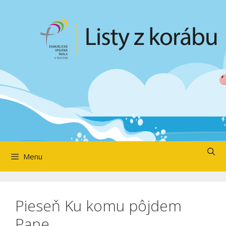
Preskočiť
na
obsah
Menu
Pieseň Ku komu pôjdem
Pane